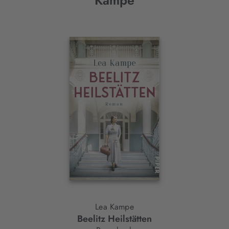
Kampe
Interaktives
Slider-
Element
Lea Kampe
Beelitz Heilstätten
W