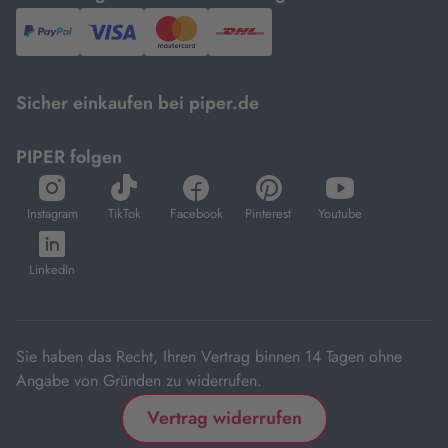
PayPal,
Visa
und
DHL.
Mastercard.
Sicher einkaufen bei piper.de
PIPER folgen
öffnet
öffnet
öffnet
öffnet
öffnet
in
in
in
in
in
Instagram
TikTok
Facebook
Pinterest
Youtube
neuem
neuem
neuem
neuem
neuem
öffnet
Tab
Tab
Tab
Tab
Tab
in
LinkedIn
neuem
Tab
Sie haben das Recht, Ihren Vertrag binnen 14 Tagen ohne
Angabe von Gründen zu widerrufen.
Vertrag widerrufen