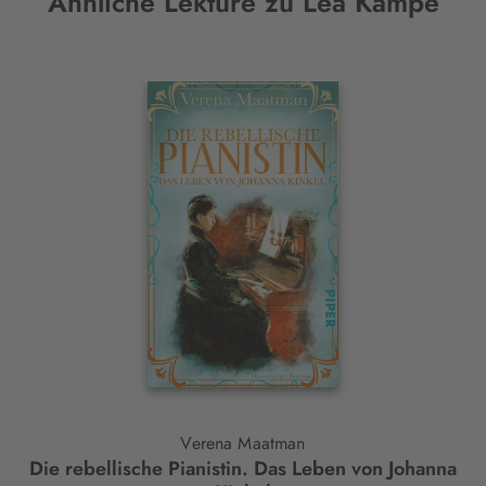
Ähnliche Lektüre zu Lea Kampe
Interaktives
Slider-
Element
Verena Maatman
Die rebellische Pianistin. Das Leben von Johanna