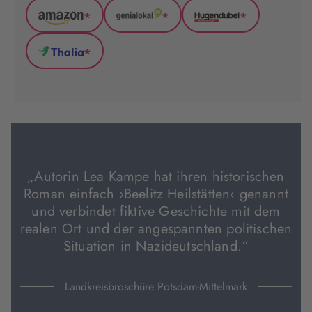
*
*
*
Amazon
GenialLokal
Hugendubel
(wird
(wird
(wird
*
in
in
in
Thalia
neuem
neuem
neuem
(wird
Tab
Tab
Tab
in
geöffnet)
geöffnet)
geöffnet)
neuem
Tab
geöffnet)
„Autorin Lea Kampe hat ihren historischen
Roman einfach ›Beelitz Heilstätten‹ genannt
und verbindet fiktive Geschichte mit dem
realen Ort und der angespannten politischen
Situation in Nazideutschland.“
Landkreisbroschüre Potsdam-Mittelmark