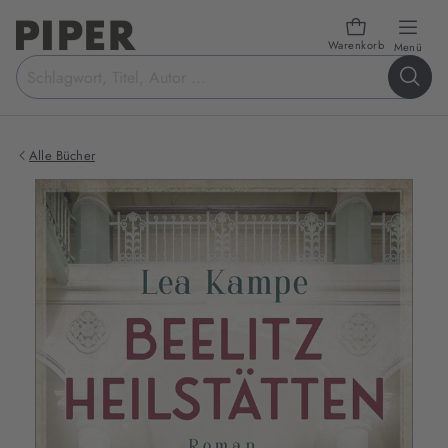
Warenkorb
öffn
Menü
Suchbegriff
eingeben
Alle Bücher
Produktbilder
zum
Buch