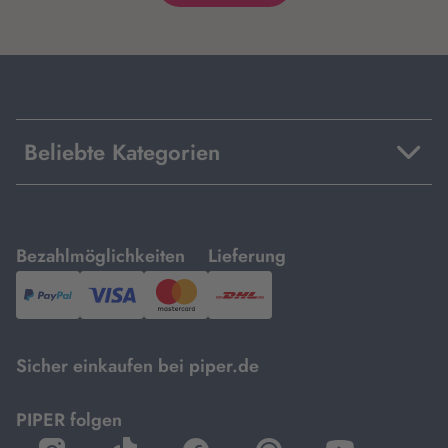
Beliebte Kategorien
mit
mit
Bezahlmöglichkeiten
Lieferung
PayPal,
Visa
und
DHL.
Mastercard.
Sicher einkaufen bei piper.de
PIPER folgen
öffnet
öffnet
öffnet
öffnet
öffnet