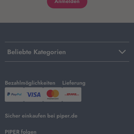
Beliebte Kategorien
mit
mit
Bezahlmöglichkeiten
Lieferung
PayPal,
Visa
und
DHL.
Mastercard.
Sicher einkaufen bei piper.de
PIPER folgen