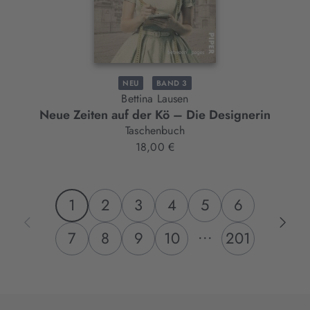
NEU
BAND 3
Bettina Lausen
Neue Zeiten auf der Kö – Die Designerin
Taschenbuch
18,00 €
1
2
3
4
5
6
...
7
8
9
10
201