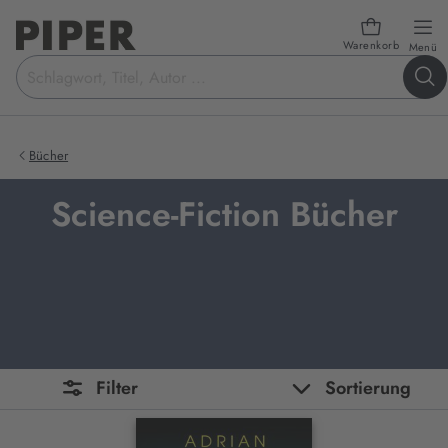
Warenkorb
öf
Menü
Suchbegriff
eingeben
Bücher
Science-Fiction Bücher
Filter
Sortierung