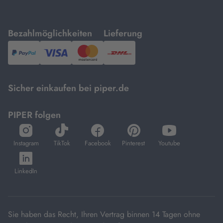
mit
mit
Bezahlmöglichkeiten
Lieferung
PayPal,
Visa
und
DHL.
Mastercard.
Sicher einkaufen bei piper.de
PIPER folgen
öffnet
öffnet
öffnet
öffnet
öffnet
in
in
in
in
in
Instagram
TikTok
Facebook
Pinterest
Youtube
neuem
neuem
neuem
neuem
neuem
öffnet
Tab
Tab
Tab
Tab
Tab
in
LinkedIn
neuem
Tab
Sie haben das Recht, Ihren Vertrag binnen 14 Tagen ohne