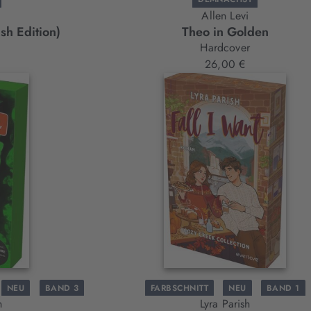
Allen Levi
sh Edition)
Theo in Golden
Hardcover
26,00 €
NEU
BAND 3
FARBSCHNITT
NEU
BAND 1
en
Lyra Parish