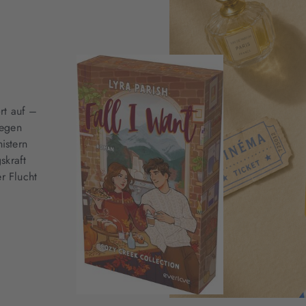
ort auf –
wegen
istern
skraft
r Flucht