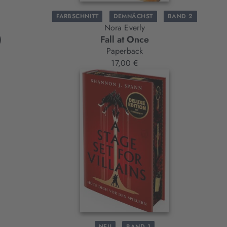
FARBSCHNITT
DEMNÄCHST
BAND 2
Nora Everly
)
Fall at Once
Paperback
17,00 €
NEU
BAND 1