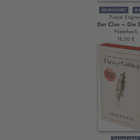
DEMNÄCHST
B
Pascal Engma
Der Clan – Die 
Paperback
18,00 €
DEMNÄCHST