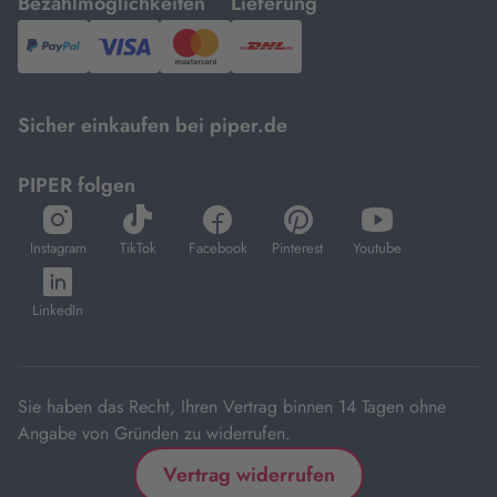
mit
mit
Bezahlmöglichkeiten
Lieferung
PayPal,
Visa
und
DHL.
Mastercard.
Sicher einkaufen bei piper.de
PIPER folgen
öffnet
öffnet
öffnet
öffnet
öffnet
in
in
in
in
in
Instagram
TikTok
Facebook
Pinterest
Youtube
neuem
neuem
neuem
neuem
neuem
öffnet
Tab
Tab
Tab
Tab
Tab
in
LinkedIn
neuem
Tab
Sie haben das Recht, Ihren Vertrag binnen 14 Tagen ohne
Angabe von Gründen zu widerrufen.
Vertrag widerrufen