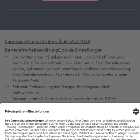
Impressum
Kontakt
Datenschutz
FAQs
AGB
Barrierefreiheitserklärung
Cookie-Einstellungen
*
Die mit Sternchen (*) gekennzeichneten Links sind Affiliate-Links.
Wenn Sie auf einen solchen Link klicken und auf der Zielseite etwas
kaufen, bekommen wir vom betreffenden Anbieter oder Online-Shop
eine Vermittlerprovision. Es entstehen für Sie keine Nachteile beim
Kauf oder Preis.
**
Befristete Preissenkung zum Buchpreisbindungspreis inkl.
Mehrwertsteuer.
1
Versand innerhalb Deutschlands versandkostenfrei ab 9,00 €
Bestellwert.
2
Vorbestellung ab 30 Tage vor Erscheinungstermin möglich.