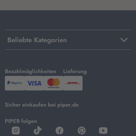
Beliebte Kategorien
mit
mit
Bezahlmöglichkeiten
Lieferung
PayPal,
Visa
und
DHL.
Mastercard.
Sicher einkaufen bei piper.de
PIPER folgen
öffnet
öffnet
öffnet
öffnet
öffnet