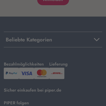
Beliebte Kategorien
mit
mit
Bezahlmöglichkeiten
Lieferung
PayPal,
Visa
und
DHL.
Mastercard.
Sicher einkaufen bei piper.de
PIPER folgen