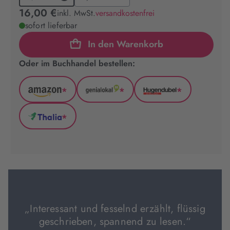
16,00 €
inkl. MwSt.
versandkostenfrei
sofort lieferbar
In den Warenkorb
Oder im Buchhandel bestellen:
*
*
*
Amazon
GenialLokal
Hugendubel
(wird
(wird
(wird
*
in
in
in
Thalia
neuem
neuem
neuem
(wird
Tab
Tab
Tab
in
geöffnet)
geöffnet)
geöffnet)
neuem
Tab
geöffnet)
„Interessant und fesselnd erzählt, flüssig
geschrieben, spannend zu lesen.“