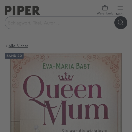
Warenkorb
öffn
Menü
Suchbegriff
eingeben
Alle Bücher
BAND 20
Produktbilder
zum
Buch