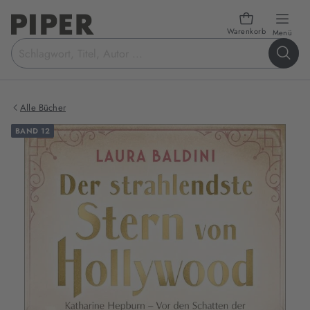
Warenkorb
öffn
Menü
Suchbegriff
eingeben
Alle Bücher
BAND 12
Produktbilder
zum
Buch