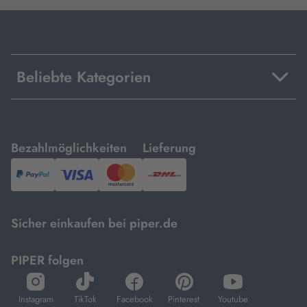
Beliebte Kategorien
mit
mit
Bezahlmöglichkeiten
Lieferung
PayPal,
Visa
und
DHL.
Mastercard.
Sicher einkaufen bei piper.de
PIPER folgen
öffnet
öffnet
öffnet
öffnet
öffnet
in
in
in
in
in
Instagram
TikTok
Facebook
Pinterest
Youtube