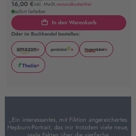
16,00 €
inkl. MwSt.
versandkostenfrei
sofort lieferbar
In den Warenkorb
Oder im Buchhandel bestellen:
*
*
*
Amazon
GenialLokal
Hugendubel
(wird
(wird
(wird
*
in
in
in
Thalia
neuem
neuem
neuem
(wird
Tab
Tab
Tab
in
geöffnet)
geöffnet)
geöffnet)
neuem
Tab
geöffnet)
„Ein interessantes, mit Fiktion angereichertes
Hepburn-Portrait, das mir trotzdem viele neue,
reale Fakten über die vierfache