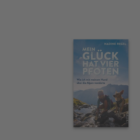
Interaktives
Slider-
Element