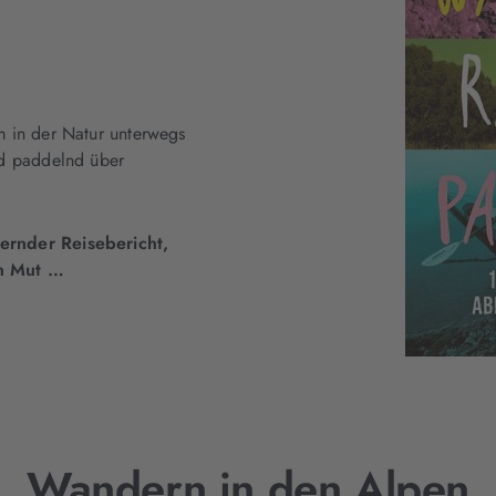
m in der Natur unterwegs
nd paddelnd über
ernder Reisebericht,
en Mut …
Wandern in den Alpen