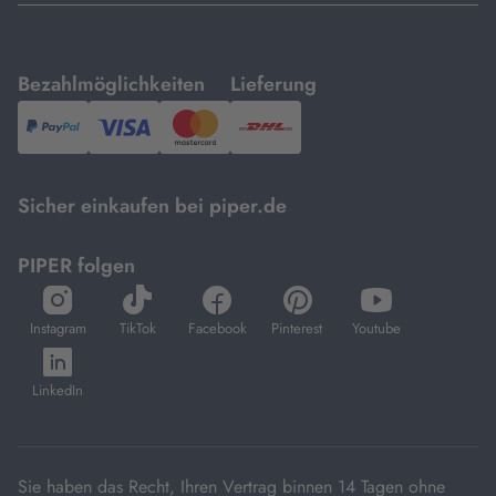
mit
mit
Bezahlmöglichkeiten
Lieferung
PayPal,
Visa
und
DHL.
Mastercard.
Sicher einkaufen bei piper.de
PIPER folgen
öffnet
öffnet
öffnet
öffnet
öffnet
in
in
in
in
in
Instagram
TikTok
Facebook
Pinterest
Youtube
neuem
neuem
neuem
neuem
neuem
öffnet
Tab
Tab
Tab
Tab
Tab
in
LinkedIn
neuem
Tab
Sie haben das Recht, Ihren Vertrag binnen 14 Tagen ohne