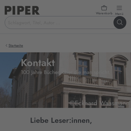
Warenkorb
öffn
Menü
Suchbegriff
eingeben
Startseite
Kontakt
100 Jahre Bücher, über die man spricht.
©Eckhard Waasmann
Liebe Leser:innen,