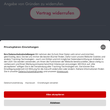
Angabe von Gründen zu widerrufen.
Vertrag widerrufen
Impressum
Kontakt
Datenschutz
FAQs
AGB
Barrierefreiheitserklärung
Cookie-Einstellungen
*
Die mit Sternchen (*) gekennzeichneten Links sind Affiliate-Links.
Wenn Sie auf einen solchen Link klicken und auf der Zielseite etwas
kaufen, bekommen wir vom betreffenden Anbieter oder Online-Shop
eine Vermittlerprovision. Es entstehen für Sie keine Nachteile beim
Kauf oder Preis.
**
Befristete Preissenkung zum Buchpreisbindungspreis inkl.
Mehrwertsteuer.
1
Versand innerhalb Deutschlands versandkostenfrei ab 9,00 €
Bestellwert.
2
Vorbestellung ab 30 Tage vor Erscheinungstermin möglich.