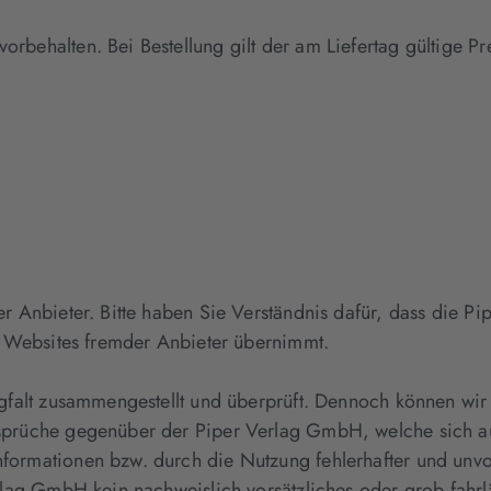
behalten. Bei Bestellung gilt der am Liefertag gültige Pr
er Anbieter. Bitte haben Sie Verständnis dafür, dass die 
uf Websites fremder Anbieter übernimmt.
falt zusammengestellt und überprüft. Dennoch können wir fü
prüche gegenüber der Piper Verlag GmbH, welche sich auf 
ormationen bzw. durch die Nutzung fehlerhafter und unvol
rlag GmbH kein nachweislich vorsätzliches oder grob fahrl