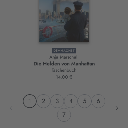
DEMNÄCHST
Anja Marschall
Die Helden von Manhattan
Taschenbuch
14,00 €
1
2
3
4
5
6
7