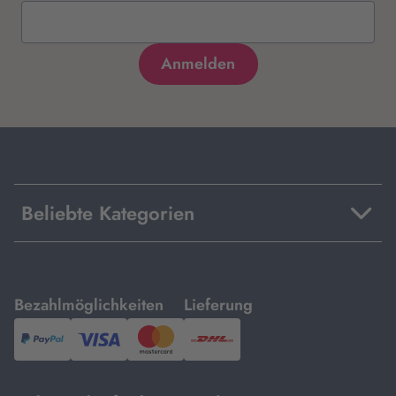
Beliebte Kategorien
mit
mit
Bezahlmöglichkeiten
Lieferung
PayPal,
Visa
und
DHL.
Mastercard.