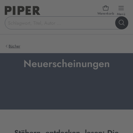
Warenkorb
öffn
Menü
Suchbegriff
eingeben
Bücher
Neuerscheinungen
Stöbern, entdecken, lesen: Die