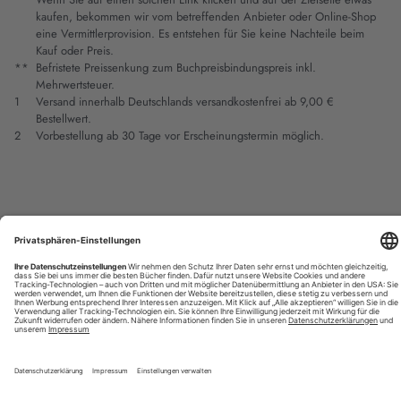
kaufen, bekommen wir vom betreffenden Anbieter oder Online-Shop
eine Vermittlerprovision. Es entstehen für Sie keine Nachteile beim
Kauf oder Preis.
**
Befristete Preissenkung zum Buchpreisbindungspreis inkl.
Mehrwertsteuer.
1
Versand innerhalb Deutschlands versandkostenfrei ab 9,00 €
Bestellwert.
2
Vorbestellung ab 30 Tage vor Erscheinungstermin möglich.