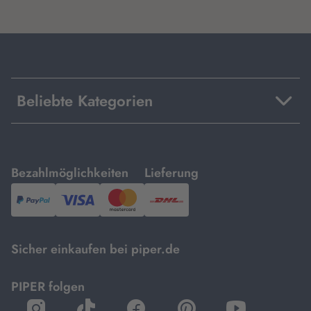
Beliebte Kategorien
mit
mit
Bezahlmöglichkeiten
Lieferung
PayPal,
Visa
und
DHL.
Mastercard.
Sicher einkaufen bei piper.de
PIPER folgen
öffnet
öffnet
öffnet
öffnet
öffnet