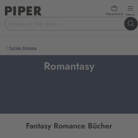
Warenkorb
öf
Menü
Suchbegriff
eingeben
Fantasy Romane
Romantasy
Fantasy Romance Bücher