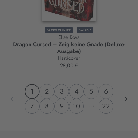
FARBSCHNITT
BAND 1
Elise Kova
Dragon Cursed – Zeig keine Gnade (Deluxe-
Ausgabe)
Hardcover
28,00 €
1
2
3
4
5
6
...
7
8
9
10
22