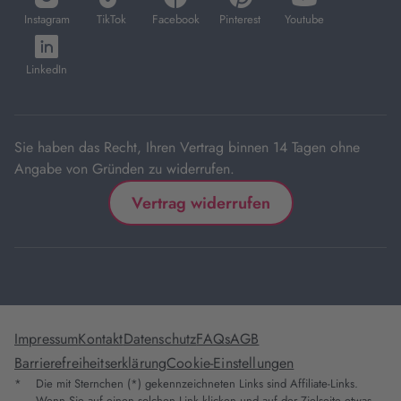
in
in
in
in
in
Instagram
TikTok
Facebook
Pinterest
Youtube
neuem
neuem
neuem
neuem
neuem
öffnet
Tab
Tab
Tab
Tab
Tab
in
LinkedIn
neuem
Tab
Sie haben das Recht, Ihren Vertrag binnen 14 Tagen ohne
Angabe von Gründen zu widerrufen.
Vertrag widerrufen
Impressum
Kontakt
Datenschutz
FAQs
AGB
Barrierefreiheitserklärung
Cookie-Einstellungen
*
Die mit Sternchen (*) gekennzeichneten Links sind Affiliate-Links.
Wenn Sie auf einen solchen Link klicken und auf der Zielseite etwas