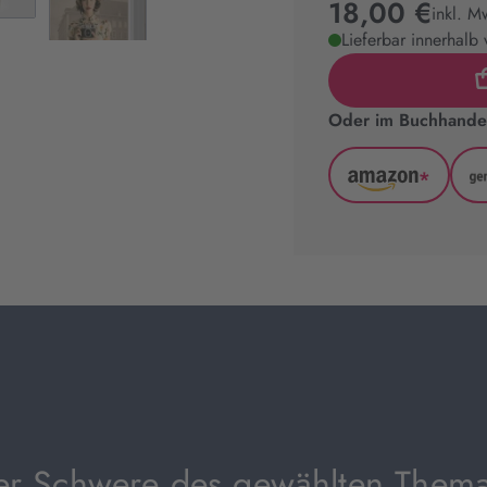
18,00 €
inkl. M
Lieferbar innerhalb
Oder im Buchhandel
*
Amazon
(wird
in
neuem
Tab
geöffnet)
der Schwere des gewählten Themas