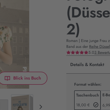
(Düsse
2)
Roman | Eine junge Frau 
Band aus der
Reihe Düsse
5.0
3 Bewert
Details & Kontakt
Blick ins Buch
Format wählen:
E-B
Taschenbuch
18,00 €
6,99