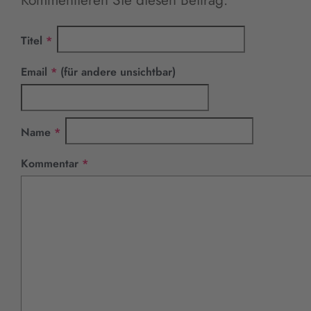
Pflichtfeld
Titel
*
Pflichtfeld
Email
*
(für andere unsichtbar)
Pflichtfeld
Name
*
Pflichtfeld
Kommentar
*