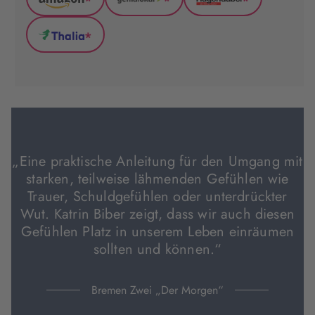
*
*
*
Amazon
GenialLokal
Hugendubel
(wird
(wird
(wird
*
in
in
in
Thalia
neuem
neuem
neuem
(wird
Tab
Tab
Tab
in
geöffnet)
geöffnet)
geöffnet)
neuem
Tab
geöffnet)
„Eine praktische Anleitung für den Umgang mit
starken, teilweise lähmenden Gefühlen wie
Trauer, Schuldgefühlen oder unterdrückter
Wut. Katrin Biber zeigt, dass wir auch diesen
Gefühlen Platz in unserem Leben einräumen
sollten und können.“
Bremen Zwei „Der Morgen“