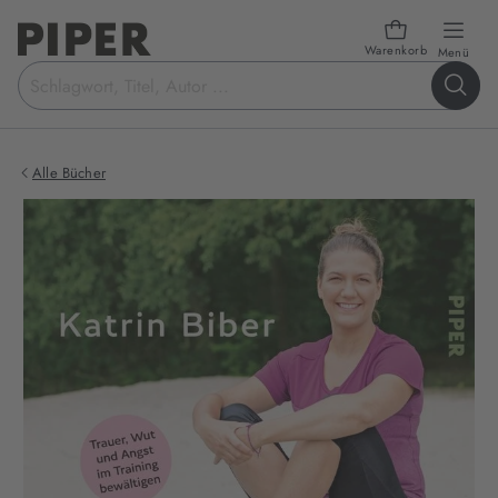
Warenkorb
öffn
Menü
Suchbegriff
eingeben
Alle Bücher
Produktbilder
zum
Buch