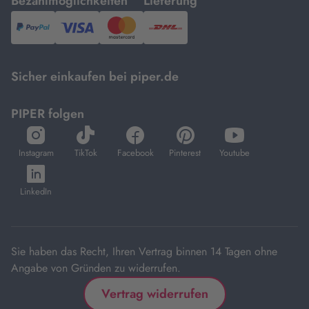
mit
mit
Bezahlmöglichkeiten
Lieferung
PayPal,
Visa
und
DHL.
Mastercard.
Sicher einkaufen bei piper.de
PIPER folgen
öffnet
öffnet
öffnet
öffnet
öffnet
in
in
in
in
in
Instagram
TikTok
Facebook
Pinterest
Youtube
neuem
neuem
neuem
neuem
neuem
öffnet
Tab
Tab
Tab
Tab
Tab
in
LinkedIn
neuem
Tab
Sie haben das Recht, Ihren Vertrag binnen 14 Tagen ohne
Angabe von Gründen zu widerrufen.
Vertrag widerrufen