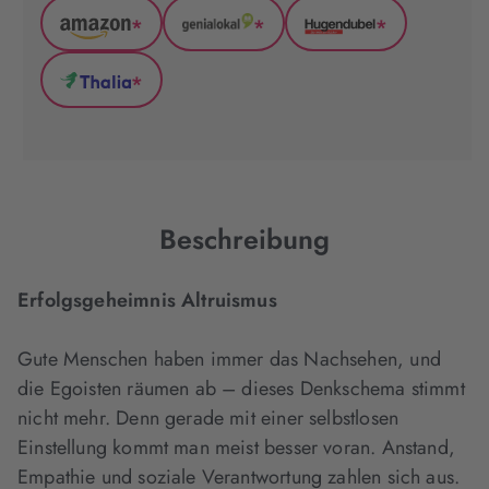
*
*
*
Amazon
GenialLokal
Hugendubel
(wird
(wird
(wird
*
in
in
in
Thalia
neuem
neuem
neuem
(wird
Tab
Tab
Tab
in
geöffnet)
geöffnet)
geöffnet)
neuem
Tab
geöffnet)
Beschreibung
Erfolgsgeheimnis Altruismus
Gute Menschen haben immer das Nachsehen, und
die Egoisten räumen ab – dieses Denkschema stimmt
nicht mehr. Denn gerade mit einer selbstlosen
Einstellung kommt man meist besser voran. Anstand,
Empathie und soziale Verantwortung zahlen sich aus.