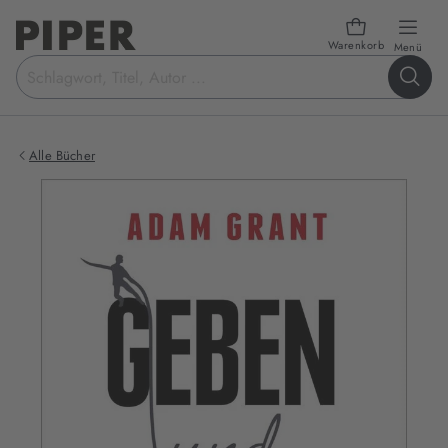
Warenkorb
öffn
Menü
Suchbegriff
eingeben
Alle Bücher
Produktbilder
zum
Buch