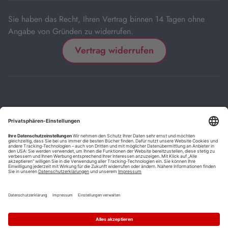
Sie haben das Recht, Ihren Vertrag binnen 14 Tagen ohne
Angabe von Gründen zu widerrufen.
Vertrag widerrufen
Impressum
Kontakt
Datenschutz
FAQs
AGB
Barrierefreiheitserklärung
Cookie-Einstellungen
*
Die mit Sternchen (*) gekennzeichneten Links sind Affiliate-Links.
Wenn Sie auf einen solchen Link klicken und auf der Zielseite etwas
kaufen, bekommen wir vom betreffenden Anbieter oder Online-Shop
eine Vermittlerprovision. Es entstehen für Sie keine Nachteile beim
Kauf oder Preis.
**
Befristete Preissenkung zum Buchpreisbindungspreis inkl.
Mehrwertsteuer.
1
Versand innerhalb Deutschlands versandkostenfrei ab 9,00 €