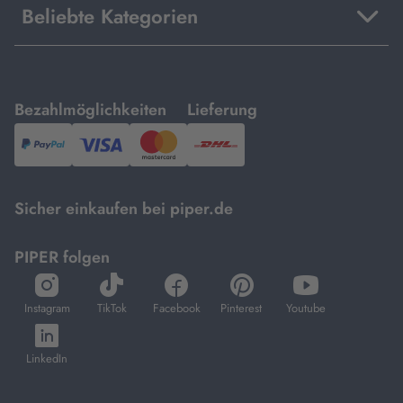
Beliebte Kategorien
mit
mit
Bezahlmöglichkeiten
Lieferung
PayPal,
Visa
und
DHL.
Mastercard.
Sicher einkaufen bei piper.de
PIPER folgen
öffnet
öffnet
öffnet
öffnet
öffnet
in
in
in
in
in
Instagram
TikTok
Facebook
Pinterest
Youtube
neuem
neuem
neuem
neuem
neuem
öffnet
Tab
Tab
Tab
Tab
Tab
in
LinkedIn
neuem
Tab