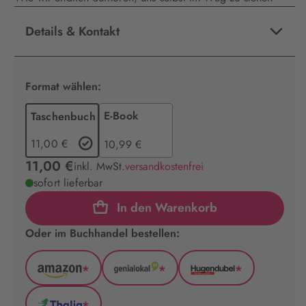
Details & Kontakt
Format wählen:
E-Book
Taschenbuch
11,00 €
10,99 €
11,00 €
inkl. MwSt.
versandkostenfrei
sofort lieferbar
In den Warenkorb
Oder im Buchhandel bestellen:
*
*
*
Amazon
GenialLokal
Hugendubel
(wird
(wird
(wird