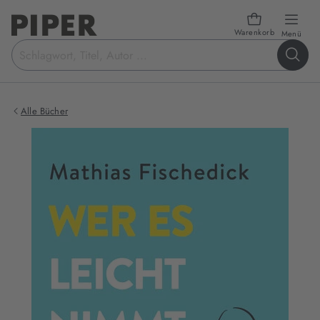
Warenkorb
öffn
Menü
Suchbegriff
eingeben
Alle Bücher