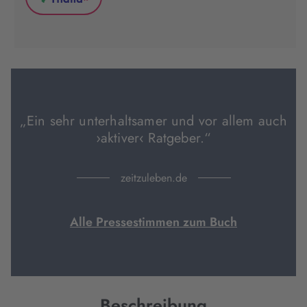
*
in
in
in
Thalia
neuem
neuem
neuem
(wird
Tab
Tab
Tab
in
geöffnet)
geöffnet)
geöffnet)
neuem
Tab
geöffnet)
„Ein sehr unterhaltsamer und vor allem auch
›aktiver‹ Ratgeber.“
zeitzuleben.de
Alle Pressestimmen zum Buch
Beschreibung