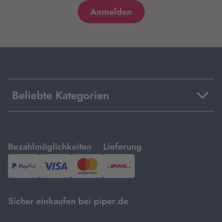
Beliebte Kategorien
mit
mit
Bezahlmöglichkeiten
Lieferung
PayPal,
Visa
und
DHL.
Mastercard.
Sicher einkaufen bei piper.de