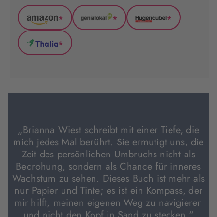
*
*
*
Amazon
GenialLokal
Hugendubel
(wird
(wird
(wird
*
in
in
in
Thalia
neuem
neuem
neuem
(wird
Tab
Tab
Tab
in
geöffnet)
geöffnet)
geöffnet)
neuem
Tab
geöffnet)
„Brianna Wiest schreibt mit einer Tiefe, die
mich jedes Mal berührt. Sie ermutigt uns, die
Zeit des persönlichen Umbruchs nicht als
Bedrohung, sondern als Chance für inneres
Wachstum zu sehen. Dieses Buch ist mehr als
nur Papier und Tinte; es ist ein Kompass, der
mir hilft, meinen eigenen Weg zu navigieren
und nicht den Kopf in Sand zu stecken.“