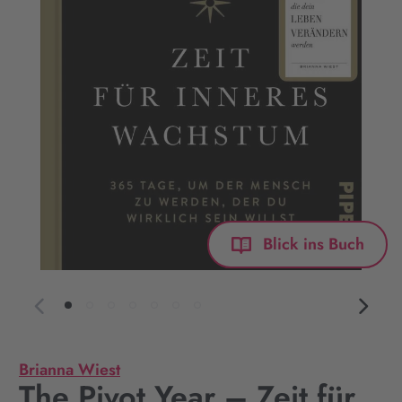
Blick ins Buch
Brianna Wiest
The Pivot Year – Zeit für