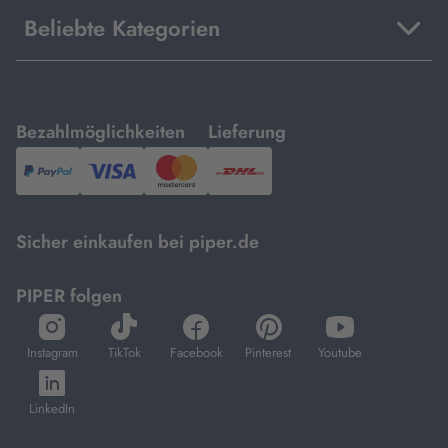
Beliebte Kategorien
mit
mit
Bezahlmöglichkeiten
Lieferung
PayPal,
Visa
und
DHL.
Mastercard.
Sicher einkaufen bei piper.de
PIPER folgen
öffnet
öffnet
öffnet
öffnet
öffnet
in
in
in
in
in
Instagram
TikTok
Facebook
Pinterest
Youtube
neuem
neuem
neuem
neuem
neuem
öffnet
Tab
Tab
Tab
Tab
Tab
in
LinkedIn
neuem