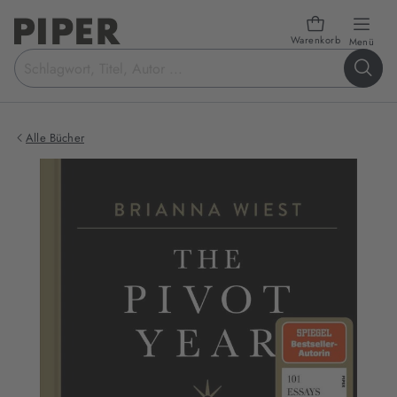
Warenkorb
öffn
Menü
Suchbegriff
eingeben
Alle Bücher
Produktbilder
zum
Buch