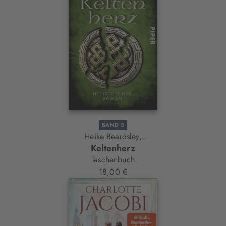
BAND 3
Heike Beardsley,
Keltenherz
Ulrike Vögl
Taschenbuch
18,00 €