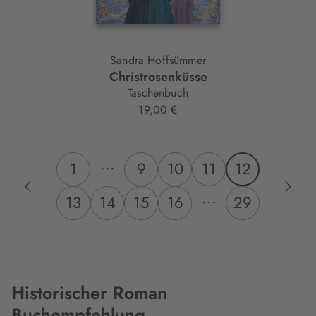
Sandra Hoffsümmer
Christrosenküsse
Taschenbuch
19,00 €
...
1
9
10
11
12
...
13
14
15
16
29
Historischer Roman
Buchempfehlung