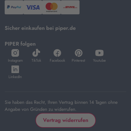
PayPal,
Visa
und
DHL.
Mastercard.
Sicher einkaufen bei piper.de
PIPER folgen
öffnet
öffnet
öffnet
öffnet
öffnet
in
in
in
in
in
Instagram
TikTok
Facebook
Pinterest
Youtube
neuem
neuem
neuem
neuem
neuem
öffnet
Tab
Tab
Tab
Tab
Tab
in
LinkedIn
neuem
Tab
Sie haben das Recht, Ihren Vertrag binnen 14 Tagen ohne
Angabe von Gründen zu widerrufen.
Vertrag widerrufen