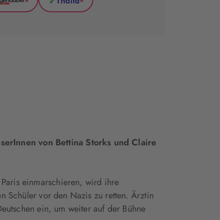
*
*
l
Hugendubel
Thalia
(wird
(wird
in
in
neuem
neuem
Tab
Tab
geöffnet)
geöffnet)
serInnen von Bettina Storks und Claire
Paris einmarschieren, wird ihre
en Schüler vor den Nazis zu retten. Ärztin
 Deutschen ein, um weiter auf der Bühne