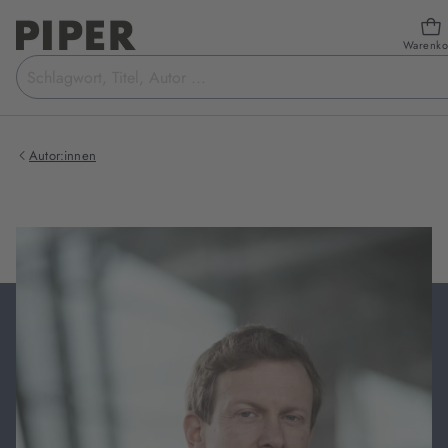
Warenko
Suchbegriff
eingeben
Autor:innen