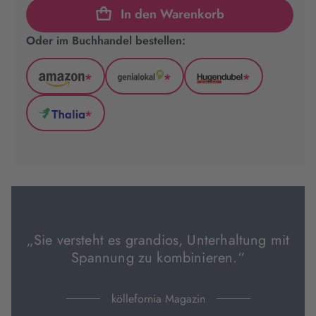
In den Warenkorb
Oder im Buchhandel bestellen:
*
*
*
Amazon
GenialLokal
Hugendubel
(wird
(wird
(wird
*
in
in
in
Thalia
neuem
neuem
neuem
(wird
Tab
Tab
Tab
in
geöffnet)
geöffnet)
geöffnet)
neuem
Tab
geöffnet)
„Sie versteht es grandios, Unterhaltung mit
Spannung zu kombinieren.“
köllefornia Magazin