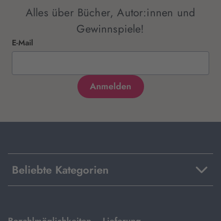
Alles über Bücher, Autor:innen und
Gewinnspiele!
E-Mail
Beliebte Kategorien
mit
mit
Bezahlmöglichkeiten
Lieferung