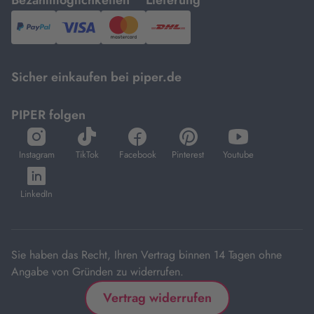
PayPal,
Visa
und
DHL.
Mastercard.
Sicher einkaufen bei piper.de
PIPER folgen
öffnet
öffnet
öffnet
öffnet
öffnet
in
in
in
in
in
Instagram
TikTok
Facebook
Pinterest
Youtube
neuem
neuem
neuem
neuem
neuem
öffnet
Tab
Tab
Tab
Tab
Tab
in
LinkedIn
neuem
Tab
Sie haben das Recht, Ihren Vertrag binnen 14 Tagen ohne
Angabe von Gründen zu widerrufen.
Vertrag widerrufen