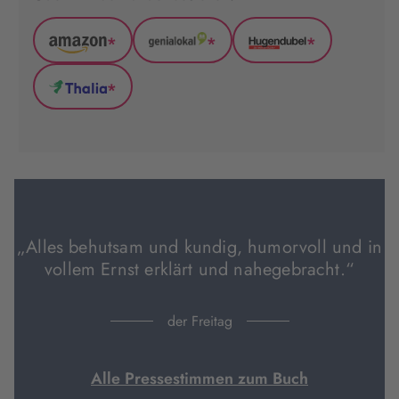
*
*
*
Amazon
GenialLokal
Hugendubel
(wird
(wird
(wird
*
in
in
in
Thalia
neuem
neuem
neuem
(wird
Tab
Tab
Tab
in
geöffnet)
geöffnet)
geöffnet)
neuem
Tab
geöffnet)
„Alles behutsam und kundig, humorvoll und in
vollem Ernst erklärt und nahegebracht.“
der Freitag
Alle Pressestimmen zum Buch