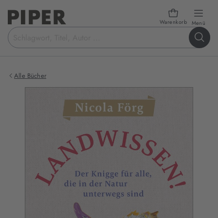
Warenkorb
öffn
Menü
Suchbegriff
eingeben
Alle Bücher
Produktbilder
zum
Buch