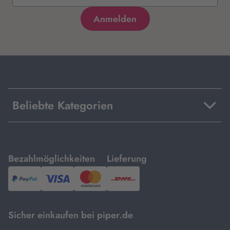
Beliebte Kategorien
mit
mit
Bezahlmöglichkeiten
Lieferung
PayPal,
Visa
und
DHL.
Mastercard.
Sicher einkaufen bei piper.de