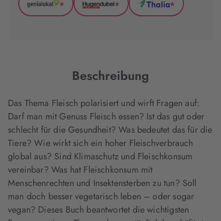
*
*
*
GenialLokal
Hugendubel
Thalia
(wird
(wird
(wird
in
in
in
neuem
neuem
neuem
Tab
Tab
Tab
geöffnet)
geöffnet)
geöffnet)
Beschreibung
Das Thema Fleisch polarisiert und wirft Fragen auf:
Darf man mit Genuss Fleisch essen? Ist das gut oder
schlecht für die Gesundheit? Was bedeutet das für die
Tiere? Wie wirkt sich ein hoher Fleischverbrauch
global aus? Sind Klimaschutz und Fleischkonsum
vereinbar? Was hat Fleischkonsum mit
Menschenrechten und Insektensterben zu tun? Soll
man doch besser vegetarisch leben – oder sogar
vegan? Dieses Buch beantwortet die wichtigsten