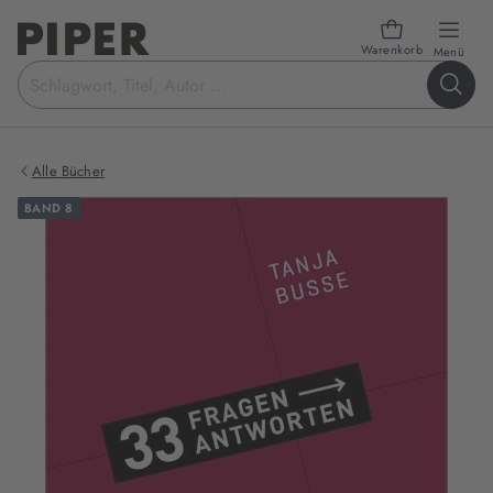
Warenkorb
öffn
Menü
Suchbegriff
eingeben
Alle Bücher
BAND 8