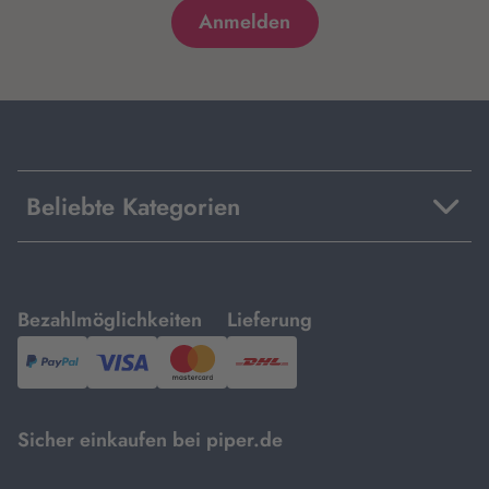
Beliebte Kategorien
mit
mit
Bezahlmöglichkeiten
Lieferung
PayPal,
Visa
und
DHL.
Mastercard.
Sicher einkaufen bei piper.de