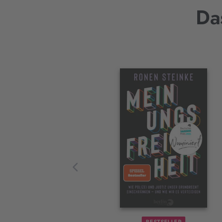
Da
Interaktives
Slider-
Element