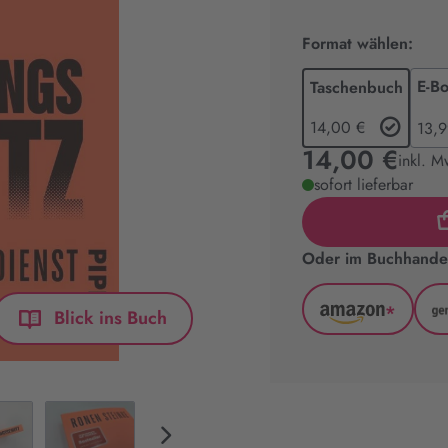
Format wählen:
E-B
Taschenbuch
14,00 €
13,9
14,00 €
inkl. M
sofort lieferbar
Oder im Buchhandel
*
Blick ins Buch
Amazon
(wird
in
neuem
Tab
geöffnet)