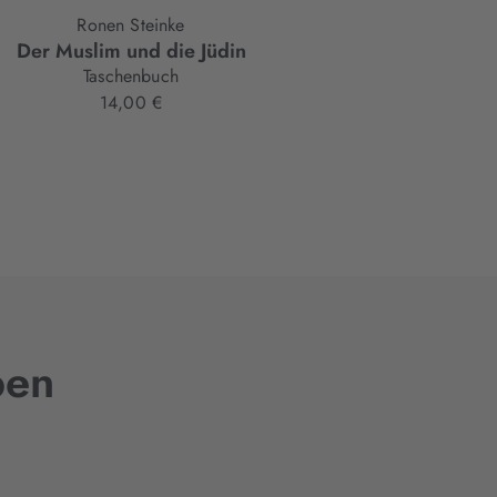
Ronen Steinke
Ronen Steinke
Der Muslim und die Jüdin
Fritz Bauer
Taschenbuch
Taschenbuch
14,00 €
14,00 €
ben