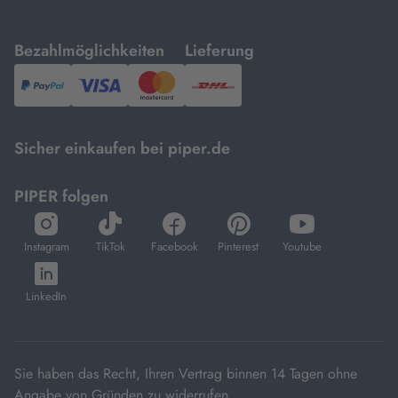
mit
mit
Bezahlmöglichkeiten
Lieferung
PayPal,
Visa
und
DHL.
Mastercard.
Sicher einkaufen bei piper.de
PIPER folgen
öffnet
öffnet
öffnet
öffnet
öffnet
in
in
in
in
in
Instagram
TikTok
Facebook
Pinterest
Youtube
neuem
neuem
neuem
neuem
neuem
öffnet
Tab
Tab
Tab
Tab
Tab
in
LinkedIn
neuem
Tab
Sie haben das Recht, Ihren Vertrag binnen 14 Tagen ohne
Angabe von Gründen zu widerrufen.