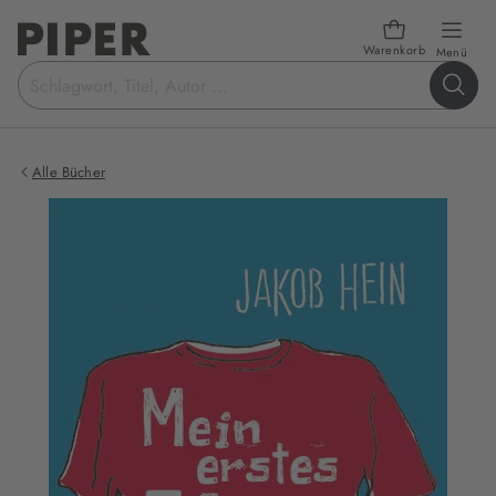
Warenkorb
öffn
Menü
Suchbegriff
eingeben
Alle Bücher