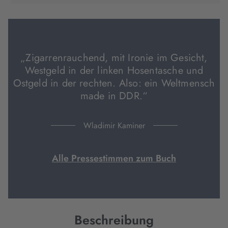
geöffnet)
geöffnet)
geöffnet)
neuem
Tab
geöffnet)
„Zigarrenrauchend, mit Ironie im Gesicht,
Westgeld in der linken Hosentasche und
Ostgeld in der rechten. Also: ein Weltmensch
made in DDR.“
Wladimir Kaminer
Alle Pressestimmen zum Buch
Beschreibung