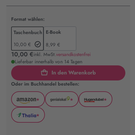
Format wählen:
E-Book
Taschenbuch
10,00 €
8,99 €
10,00 €
inkl. MwSt.
versandkostenfrei
Lieferbar innerhalb von 14 Tagen
In den Warenkorb
Oder im Buchhandel bestellen:
*
*
*
Amazon
GenialLokal
Hugendubel
(wird
(wird
(wird
*
in
in
in
Thalia
neuem
neuem
neuem
(wird
Tab
Tab
Tab
in