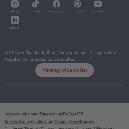
öffnet
öffnet
öffnet
öffnet
öffnet
in
in
in
in
in
Instagram
TikTok
Facebook
Pinterest
Youtube
neuem
neuem
neuem
neuem
neuem
öffnet
Tab
Tab
Tab
Tab
Tab
in
LinkedIn
neuem
Tab
Sie haben das Recht, Ihren Vertrag binnen 14 Tagen ohne
Angabe von Gründen zu widerrufen.
Vertrag widerrufen
Impressum
Kontakt
Datenschutz
FAQs
AGB
Barrierefreiheitserklärung
Cookie-Einstellungen
*
Die mit Sternchen (*) gekennzeichneten Links sind Affiliate-Links.