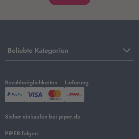
Beliebte Kategorien
mit
mit
Bezahlmöglichkeiten
Lieferung
PayPal,
Visa
und
DHL.
Mastercard.
Sicher einkaufen bei piper.de
PIPER folgen