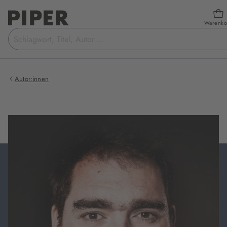
Warenko
Suchbegriff
eingeben
Autor:innen