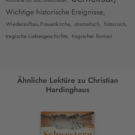
Romane für Buchliebhaber,
Wichtige historische Ereignisse,
Wiederaufbau Frauenkirche,
dramatisch,
historisch,
tragische Liebesgeschichte,
tragischer Roman
Ähnliche Lektüre zu Christian
Hardinghaus
Interaktives
Slider-
Element