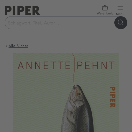
Warenkorb
öffn
Menü
Suchbegriff
eingeben
Alle Bücher