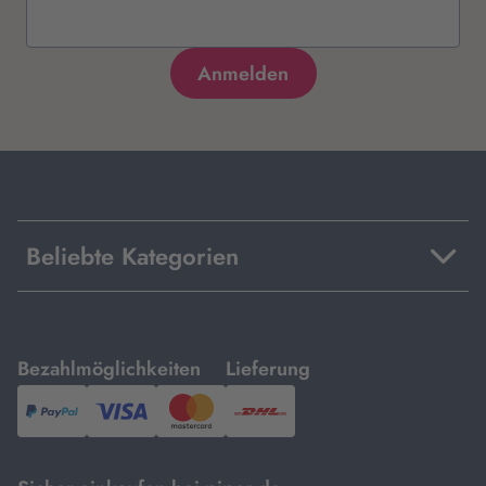
Beliebte Kategorien
mit
mit
Bezahlmöglichkeiten
Lieferung
PayPal,
Visa
und
DHL.
Mastercard.