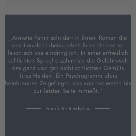
in
in
in
neuem
neuem
neuem
Tab
Tab
Tab
geöffnet)
geöffnet)
geöffnet)
„Annette Pehnt schildert in ihrem Roman die
emotionale Unbehaustheit ihres Helden so
lakonisch wie eindringlich. In einer erfreulich
schlichten Sprache zähmt sie die Gefühlswelt
des ganz und gar nicht schlichten Gemüts
ihres Helden. Ein Psychogramm ohne
belehrenden Zeigefinger, das von der ersten bis
zur letzten Seite mitreißt.“
Frankfurter Rundschau