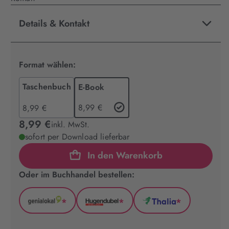
Details & Kontakt
Format wählen:
Taschenbuch
E-Book
8,99 €
8,99 €
8,99 €
inkl. MwSt.
sofort per Download lieferbar
In den Warenkorb
Oder im Buchhandel bestellen:
*
*
*
GenialLokal
Hugendubel
Thalia
(wird
(wird
(wird