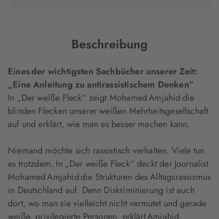
in
in
in
neuem
neuem
neuem
Tab
Tab
Tab
geöffnet)
geöffnet)
geöffnet)
Beschreibung
Eines der wichtigsten Sachbücher unserer Zeit:
„Eine Anleitung zu antirassistischem Denken“
In „Der weiße Fleck“ zeigt Mohamed Amjahid die
blinden Flecken unserer weißen Mehrheitsgesellschaft
auf und erklärt, wie man es besser machen kann.
Niemand möchte sich rassistisch verhalten. Viele tun
es trotzdem. In „Der weiße Fleck“ deckt der Journalist
Mohamed Amjahid die Strukturen des Alltagsrassismus
in Deutschland auf. Denn Diskriminierung ist auch
dort, wo man sie vielleicht nicht vermutet und gerade
weiße, privilegierte Personen, erklärt Amjahid,