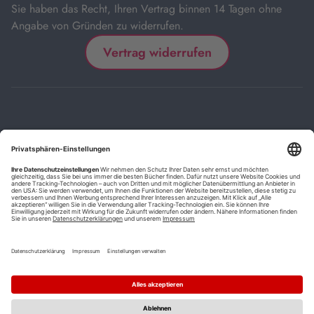
Sie haben das Recht, Ihren Vertrag binnen 14 Tagen ohne
Angabe von Gründen zu widerrufen.
Vertrag widerrufen
Impressum
Kontakt
Datenschutz
FAQs
AGB
Barrierefreiheitserklärung
Cookie-Einstellungen
*
Die mit Sternchen (*) gekennzeichneten Links sind Affiliate-Links.
Wenn Sie auf einen solchen Link klicken und auf der Zielseite etwas
kaufen, bekommen wir vom betreffenden Anbieter oder Online-Shop
eine Vermittlerprovision. Es entstehen für Sie keine Nachteile beim
Kauf oder Preis.
**
Befristete Preissenkung zum Buchpreisbindungspreis inkl.
Mehrwertsteuer.
1
Versand innerhalb Deutschlands versandkostenfrei ab 9,00 €
Bestellwert.
2
Vorbestellung ab 30 Tage vor Erscheinungstermin möglich.