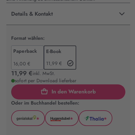
Details & Kontakt
Format wählen:
Paperback
E-Book
11,99 €
16,00 €
11,99 €
inkl. MwSt.
sofort per Download lieferbar
In den Warenkorb
Oder im Buchhandel bestellen:
*
*
*
GenialLokal
Hugendubel
Thalia
(wird
(wird
(wird