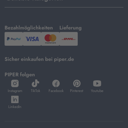
mit
mit
Bezahlmöglichkeiten
Lieferung
PayPal,
Visa
und
DHL.
Mastercard.
Sicher einkaufen bei piper.de
PIPER folgen
öffnet
öffnet
öffnet
öffnet
öffnet
in
in
in
in
in
Instagram
TikTok
Facebook
Pinterest
Youtube
neuem
neuem
neuem
neuem
neuem
öffnet
Tab
Tab
Tab
Tab
Tab
in
LinkedIn
neuem
Tab