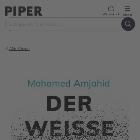
Warenkorb
öffn
Menü
Suchbegriff
eingeben
Alle Bücher