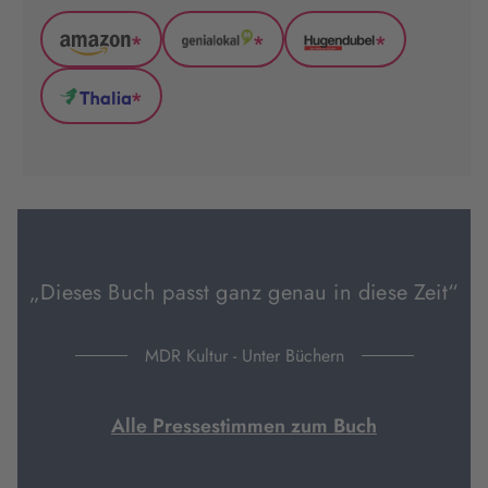
*
*
*
Amazon
GenialLokal
Hugendubel
(wird
(wird
(wird
*
in
in
in
Thalia
neuem
neuem
neuem
(wird
Tab
Tab
Tab
in
geöffnet)
geöffnet)
geöffnet)
neuem
Tab
geöffnet)
„Dieses Buch passt ganz genau in diese Zeit“
MDR Kultur - Unter Büchern
Alle Pressestimmen zum Buch