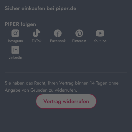
Mastercard.
Sicher einkaufen bei piper.de
PIPER folgen
öffnet
öffnet
öffnet
öffnet
öffnet
in
in
in
in
in
Instagram
TikTok
Facebook
Pinterest
Youtube
neuem
neuem
neuem
neuem
neuem
öffnet
Tab
Tab
Tab
Tab
Tab
in
LinkedIn
neuem
Tab
Sie haben das Recht, Ihren Vertrag binnen 14 Tagen ohne
Angabe von Gründen zu widerrufen.
Vertrag widerrufen