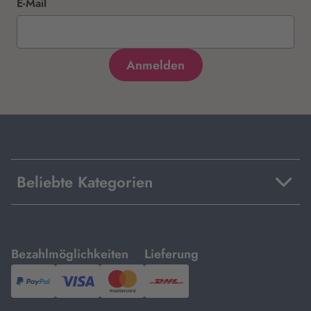
E-Mail
Beliebte Kategorien
mit
mit
Bezahlmöglichkeiten
Lieferung
PayPal,
Visa
und
DHL.