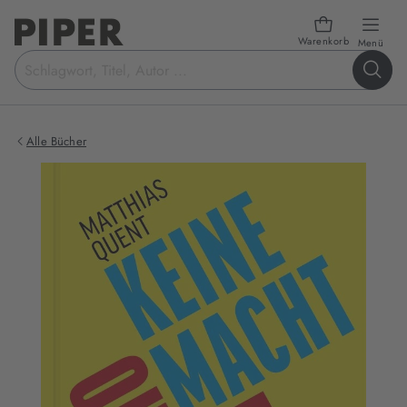
Warenkorb
öffn
Menü
Suchbegriff
eingeben
Alle Bücher
Produktbilder
zum
Buch