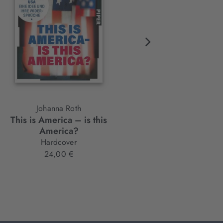
Johanna Roth
Oliver Schröm,
This is America – is this
Die Sprengung
Ulrich Thiele
America?
Hardcover
Hardcover
22,00 €
24,00 €