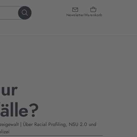
Newsletter
Warenkorb
nur
fälle?
izeigewalt | Über Racial Profiling, NSU 2.0 und
lizei