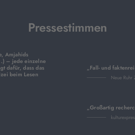
Pressestimmen
le, Amjahids
..) – jede einzelne
rgt dafür, dass das
„Fall- und faktenre
izei beim Lesen
Neue Ruhr 
„Großartig recherc
kulturexpre