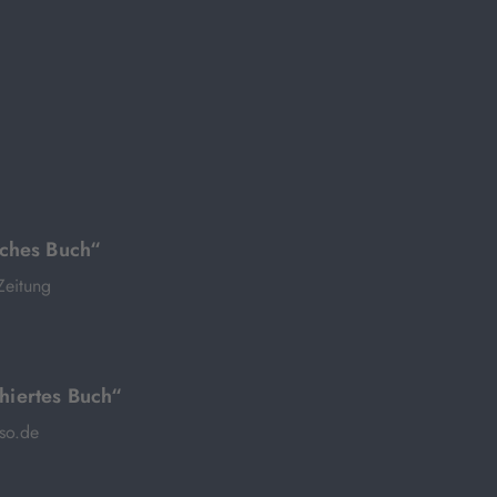
iches Buch“
Zeitung
hiertes Buch“
sso.de