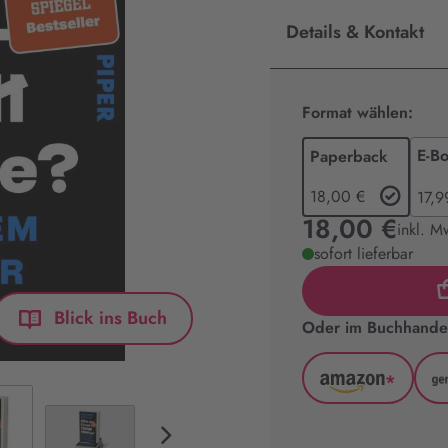
Details & Kontakt
Format wählen:
E-B
Paperback
18,00 €
17,9
18,00 €
inkl. M
sofort lieferbar
Blick ins Buch
Oder im Buchhandel
*
Amazon
(wird
in