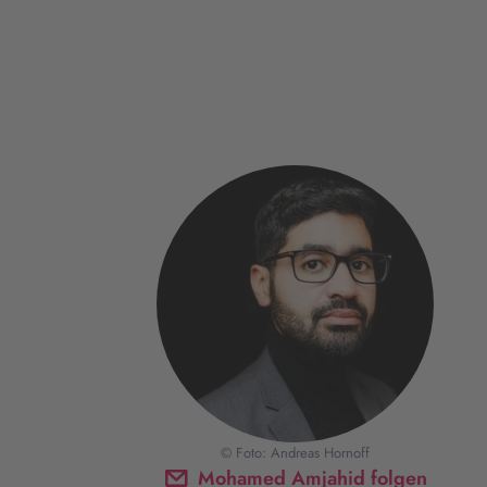
© Foto: Andreas Hornoff
Mohamed Amjahid folgen