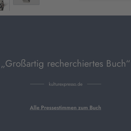
neuem
Tab
geöffnet)
„Großartig recherchiertes Buch“
kulturexpresso.de
Alle Pressestimmen zum Buch