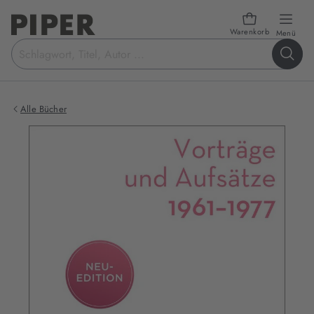
Warenkorb
öffn
Menü
Suchbegriff
eingeben
Alle Bücher
Produktbilder
zum
Buch