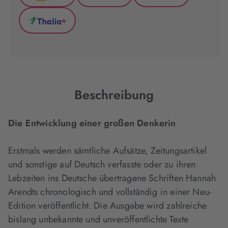
Amazon
GenialLokal
Hugendubel
(wird
(wird
(wird
*
in
in
in
Thalia
neuem
neuem
neuem
(wird
Tab
Tab
Tab
in
geöffnet)
geöffnet)
geöffnet)
neuem
Tab
geöffnet)
Beschreibung
Die Entwicklung einer großen Denkerin
Erstmals werden sämtliche Aufsätze, Zeitungsartikel
und sonstige auf Deutsch verfasste oder zu ihren
Lebzeiten ins Deutsche übertragene Schriften Hannah
Arendts chronologisch und vollständig in einer Neu-
Edition veröffentlicht. Die Ausgabe wird zahlreiche
bislang unbekannte und unveröffentlichte Texte