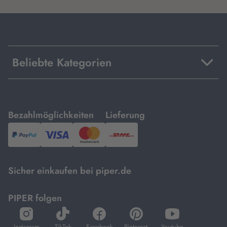
Beliebte Kategorien
mit
mit
Bezahlmöglichkeiten
Lieferung
PayPal,
Visa
und
DHL.
Mastercard.
Sicher einkaufen bei piper.de
PIPER folgen
öffnet
öffnet
öffnet
öffnet
öffnet
in
in
in
in
in
Instagram
TikTok
Facebook
Pinterest
Youtube