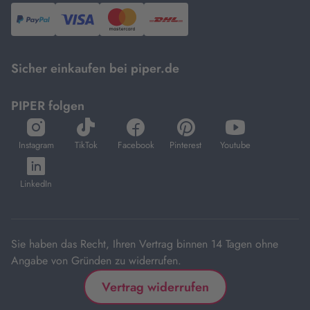
PayPal,
Visa
und
DHL.
Mastercard.
Sicher einkaufen bei piper.de
PIPER folgen
öffnet
öffnet
öffnet
öffnet
öffnet
in
in
in
in
in
Instagram
TikTok
Facebook
Pinterest
Youtube
neuem
neuem
neuem
neuem
neuem
öffnet
Tab
Tab
Tab
Tab
Tab
in
LinkedIn
neuem
Tab
Sie haben das Recht, Ihren Vertrag binnen 14 Tagen ohne
Angabe von Gründen zu widerrufen.
Vertrag widerrufen