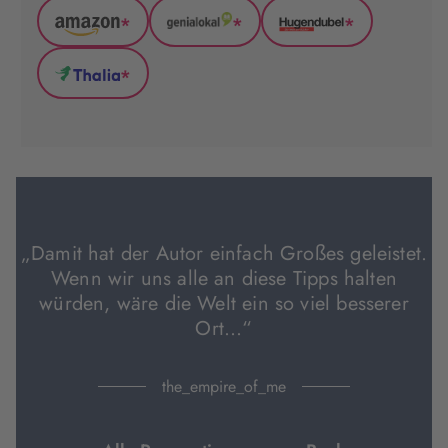
*
*
*
Amazon
GenialLokal
Hugendubel
(wird
(wird
(wird
*
in
in
in
Thalia
neuem
neuem
neuem
(wird
Tab
Tab
Tab
in
geöffnet)
geöffnet)
geöffnet)
neuem
Tab
geöffnet)
„Damit hat der Autor einfach Großes geleistet.
Wenn wir uns alle an diese Tipps halten
würden, wäre die Welt ein so viel besserer
Ort...“
the_empire_of_me