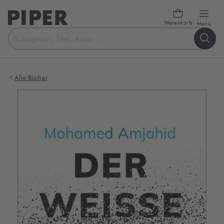
Warenkorb
öffn
Menü
Suchbegriff
eingeben
Alle Bücher
Produktbilder
zum
Buch