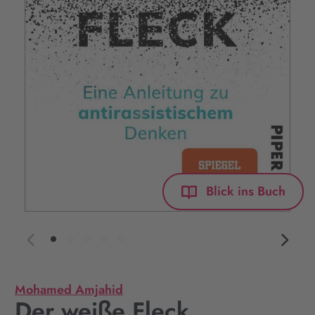
Blick ins Buch
Mohamed Amjahid
Der weiße Fleck