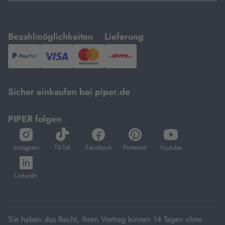
mit
mit
Bezahlmöglichkeiten
Lieferung
PayPal,
Visa
und
DHL.
Mastercard.
Sicher einkaufen bei piper.de
PIPER folgen
öffnet
öffnet
öffnet
öffnet
öffnet
in
in
in
in
in
Instagram
TikTok
Facebook
Pinterest
Youtube
neuem
neuem
neuem
neuem
neuem
öffnet
Tab
Tab
Tab
Tab
Tab
in
LinkedIn
neuem
Tab
Sie haben das Recht, Ihren Vertrag binnen 14 Tagen ohne