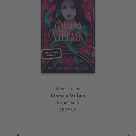
Slider-
Element
Vanessa Len
Once a Villain
Paperback
18,00 €