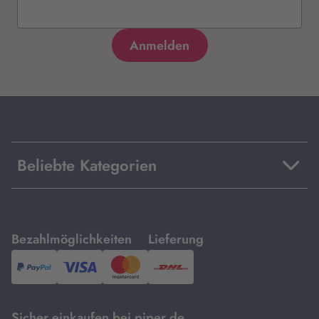
Beliebte Kategorien
mit
mit
Bezahlmöglichkeiten
Lieferung
PayPal,
Visa
und
DHL.
Mastercard.
Sicher einkaufen bei piper.de