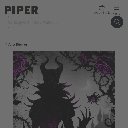
Warenkorb
öffn
Menü
Suchbegriff
eingeben
Alle Bücher
Produktbilder
zum
Buch