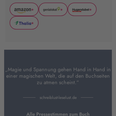
*
*
*
Amazon
GenialLokal
Hugendubel
(wird
(wird
(wird
*
in
in
in
Thalia
neuem
neuem
neuem
(wird
Tab
Tab
Tab
in
geöffnet)
geöffnet)
geöffnet)
neuem
Tab
geöffnet)
„Magie und Spannung gehen Hand in Hand in
einer magischen Welt, die auf den Buchseiten
zu atmen scheint.“
schreiblust-leselust.de
Alle Pressestimmen zum Buch