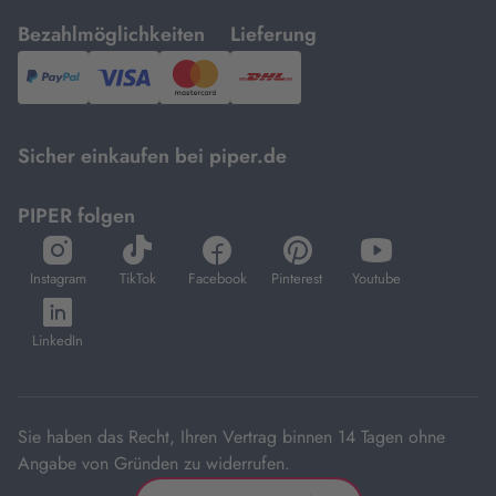
mit
mit
Bezahlmöglichkeiten
Lieferung
PayPal,
Visa
und
DHL.
Mastercard.
Sicher einkaufen bei piper.de
PIPER folgen
öffnet
öffnet
öffnet
öffnet
öffnet
in
in
in
in
in
Instagram
TikTok
Facebook
Pinterest
Youtube
neuem
neuem
neuem
neuem
neuem
öffnet
Tab
Tab
Tab
Tab
Tab
in
LinkedIn
neuem
Tab
Sie haben das Recht, Ihren Vertrag binnen 14 Tagen ohne
Angabe von Gründen zu widerrufen.