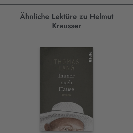
Ähnliche Lektüre zu Helmut
Krausser
Interaktives
Slider-
Element