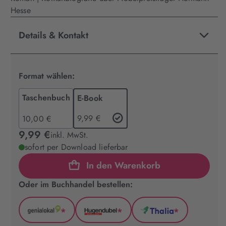
Hesse
Details & Kontakt
Format wählen:
Taschenbuch
E-Book
9,99 €
10,00 €
9,99 €
inkl. MwSt.
sofort per Download lieferbar
In den Warenkorb
Oder im Buchhandel bestellen:
*
*
*
GenialLokal
Hugendubel
Thalia