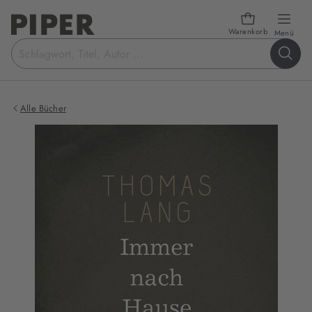
Warenkorb
öffn
Menü
Suchbegriff
eingeben
Alle Bücher