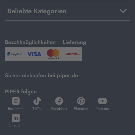
Beliebte Kategorien
mit
mit
Bezahlmöglichkeiten
Lieferung
PayPal,
Visa
und
DHL.
Mastercard.
Sicher einkaufen bei piper.de
PIPER folgen
öffnet
öffnet
öffnet
öffnet
öffnet
in
in
in
in
in
Instagram
TikTok
Facebook
Pinterest
Youtube
neuem
neuem
neuem
neuem
neuem
öffnet
Tab
Tab
Tab
Tab
Tab
in
LinkedIn
neuem