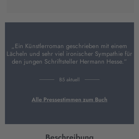
(wird
(wird
(wird
in
in
in
neuem
neuem
neuem
Tab
Tab
Tab
geöffnet)
geöffnet)
geöffnet)
„Ein Künstlerroman geschrieben mit einem
Lächeln und sehr viel ironischer Sympathie für
den jungen Schriftsteller Hermann Hesse.“
B5 aktuell
Alle Pressestimmen zum Buch
Beschreibung