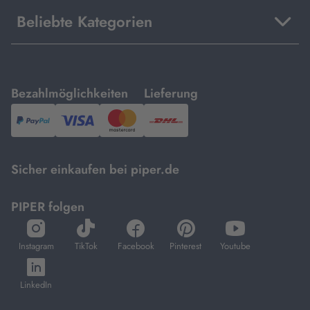
Beliebte Kategorien
mit
mit
Bezahlmöglichkeiten
Lieferung
PayPal,
Visa
und
DHL.
Mastercard.
Sicher einkaufen bei piper.de
PIPER folgen
öffnet
öffnet
öffnet
öffnet
öffnet
in
in
in
in
in
Instagram
TikTok
Facebook
Pinterest
Youtube
neuem
neuem
neuem
neuem
neuem
öffnet
Tab
Tab
Tab
Tab
Tab
in
LinkedIn
neuem