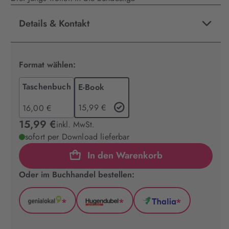
Details & Kontakt
Format wählen:
Taschenbuch
E-Book
15,99 €
16,00 €
15,99 €
inkl. MwSt.
sofort per Download lieferbar
In den Warenkorb
Oder im Buchhandel bestellen:
*
*
*
GenialLokal
Hugendubel
Thalia
(wird
(wird
(wird