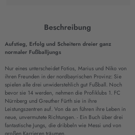
in
in
in
neuem
neuem
neuem
Tab
Tab
Tab
geöffnet)
geöffnet)
geöffnet)
Beschreibung
Aufstieg, Erfolg und Scheitern dreier ganz
normaler Fußballjungs
Nur eines unterscheidet Fotios, Marius und Niko von
ihren Freunden in der nordbayrischen Provinz: Sie
spielen alle drei unwiderstehlich gut Fußball. Noch
bevor sie 14 werden, nehmen die Profiklubs 1. FC
Nürnberg und Greuther Fürth sie in ihre
Leistungszentren auf. Von da an führen ihre Leben in
neue, unvermutete Richtungen. - Ein Buch über drei
fantastische Jungs, die dribbeln wie Messi und von
großen Karrieren träumen.