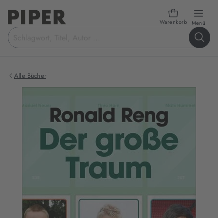
Warenkorb
öffn
Menü
Suchbegriff
eingeben
Alle Bücher