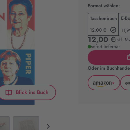
Format wählen:
E-B
Taschenbuch
12,00 €
11,9
12,00 €
inkl. M
sofort lieferbar
Oder im Buchhandel
*
Amazon
Blick ins Buch
(wird
in
neuem
Tab
geöffnet)