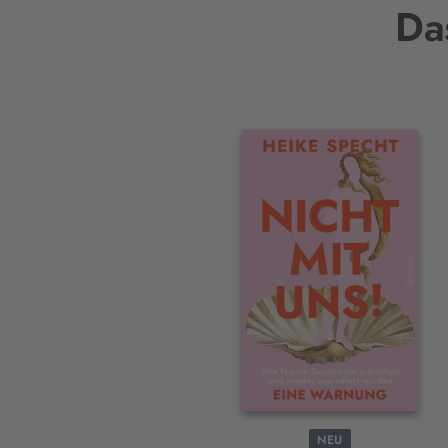
Da
Interaktives
Slider-
Element
NEU