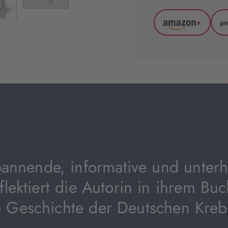
*
Amazon
(wird
in
neuem
Tab
geöffnet)
pannende, informative und unterh
flektiert die Autorin in ihrem Buc
e Geschichte der Deutschen Krebs