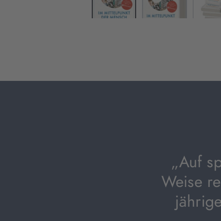
„Auf s
Weise re
jährig