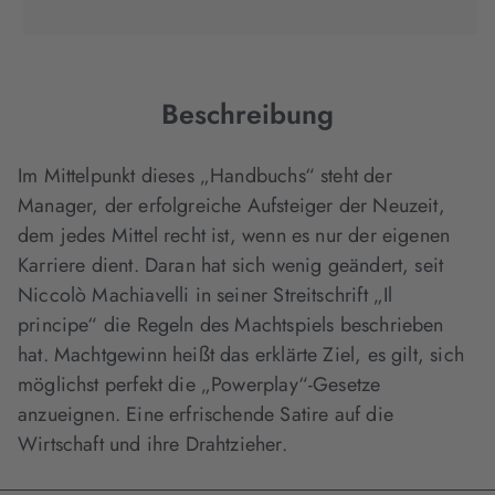
Tab
Tab
Tab
in
geöffnet)
geöffnet)
geöffnet)
neuem
Tab
geöffnet)
Beschreibung
Im Mittelpunkt dieses „Handbuchs“ steht der
Manager, der erfolgreiche Aufsteiger der Neuzeit,
dem jedes Mittel recht ist, wenn es nur der eigenen
Karriere dient. Daran hat sich wenig geändert, seit
Niccolò Machiavelli in seiner Streitschrift „Il
principe“ die Regeln des Machtspiels beschrieben
hat. Machtgewinn heißt das erklärte Ziel, es gilt, sich
möglichst perfekt die „Powerplay“-Gesetze
anzueignen. Eine erfrischende Satire auf die
Wirtschaft und ihre Drahtzieher.