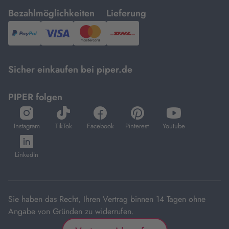
mit
mit
Bezahlmöglichkeiten
Lieferung
PayPal,
Visa
und
DHL.
Mastercard.
Sicher einkaufen bei piper.de
PIPER folgen
öffnet
öffnet
öffnet
öffnet
öffnet
in
in
in
in
in
Instagram
TikTok
Facebook
Pinterest
Youtube
neuem
neuem
neuem
neuem
neuem
öffnet
Tab
Tab
Tab
Tab
Tab
in
LinkedIn
neuem
Tab
Sie haben das Recht, Ihren Vertrag binnen 14 Tagen ohne
Angabe von Gründen zu widerrufen.