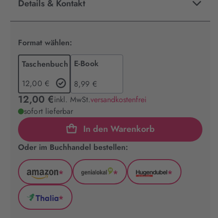
Details & Kontakt
Format wählen:
E-Book
Taschenbuch
12,00 €
8,99 €
12,00 €
inkl. MwSt.
versandkostenfrei
sofort lieferbar
In den Warenkorb
Oder im Buchhandel bestellen:
*
*
*
Amazon
GenialLokal
Hugendubel
(wird
(wird
(wird
*
in
in
in
Thalia
neuem
neuem
neuem
(wird