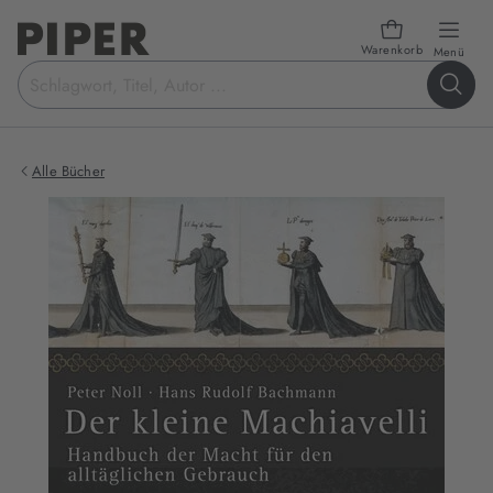
Warenkorb
öffn
Menü
Suchbegriff
eingeben
Alle Bücher