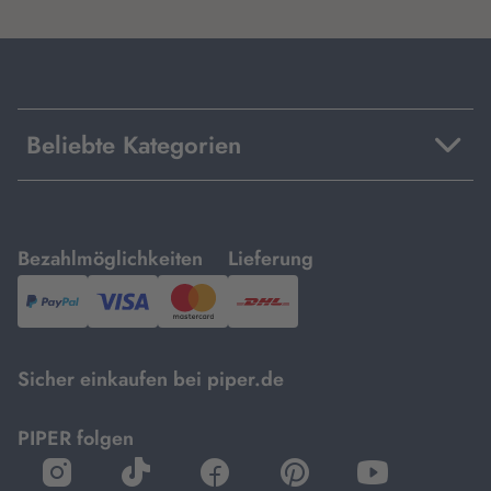
Beliebte Kategorien
mit
mit
Bezahlmöglichkeiten
Lieferung
PayPal,
Visa
und
DHL.
Mastercard.
Sicher einkaufen bei piper.de
PIPER folgen
öffnet
öffnet
öffnet
öffnet
öffnet