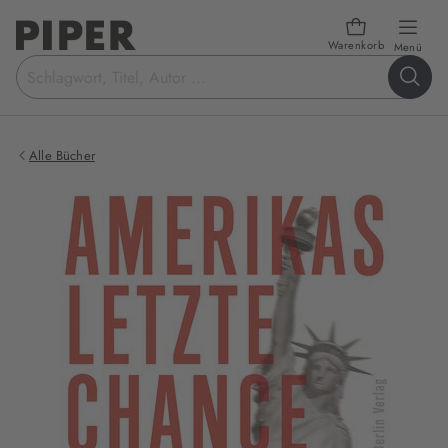
Warenkorb
öffn
Menü
Suchbegriff
eingeben
Alle Bücher