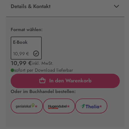
Details & Kontakt
Format wählen:
E-Book
10,99 €
10,99 €
inkl. MwSt.
sofort per Download lieferbar
In den Warenkorb
Oder im Buchhandel bestellen:
*
*
*
GenialLokal
Hugendubel
Thalia
(wird
(wird
(wird
in
in
in
neuem
neuem
neuem