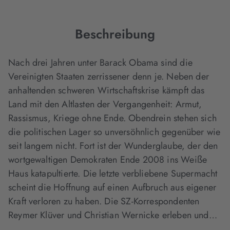
Tab
Tab
Tab
geöffnet)
geöffnet)
geöffnet)
Beschreibung
Nach drei Jahren unter Barack Obama sind die
Vereinigten Staaten zerrissener denn je. Neben der
anhaltenden schweren Wirtschaftskrise kämpft das
Land mit den Altlasten der Vergangenheit: Armut,
Rassismus, Kriege ohne Ende. Obendrein stehen sich
die politischen Lager so unversöhnlich gegenüber wie
seit langem nicht. Fort ist der Wunderglaube, der den
wortgewaltigen Demokraten Ende 2008 ins Weiße
Haus katapultierte. Die letzte verbliebene Supermacht
scheint die Hoffnung auf einen Aufbruch aus eigener
Kraft verloren zu haben. Die SZ-Korrespondenten
Reymer Klüver und Christian Wernicke erleben und…