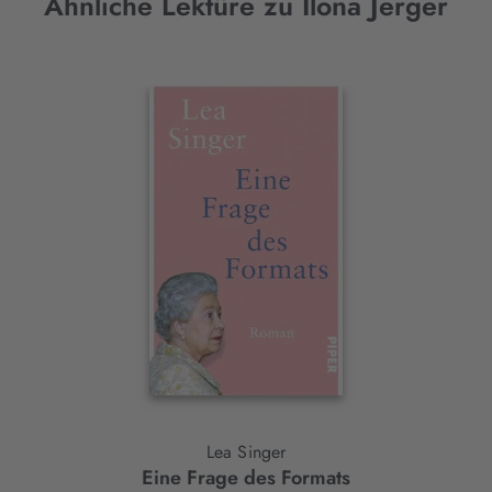
Ähnliche Lektüre zu Ilona Jerger
Interaktives
Slider-
Element
Lea Singer
Eine Frage des Formats