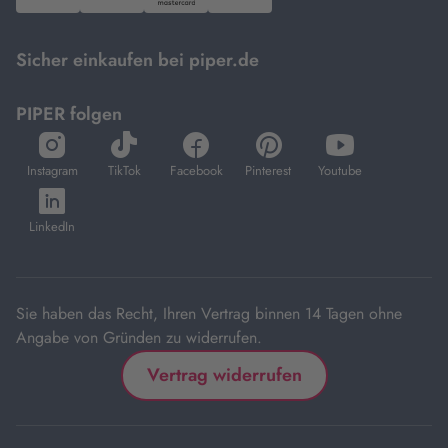
PayPal,
Visa
und
DHL.
Mastercard.
Sicher einkaufen bei piper.de
PIPER folgen
öffnet
öffnet
öffnet
öffnet
öffnet
in
in
in
in
in
Instagram
TikTok
Facebook
Pinterest
Youtube
neuem
neuem
neuem
neuem
neuem
öffnet
Tab
Tab
Tab
Tab
Tab
in
LinkedIn
neuem
Tab
Sie haben das Recht, Ihren Vertrag binnen 14 Tagen ohne
Angabe von Gründen zu widerrufen.
Vertrag widerrufen