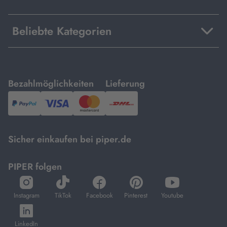
Beliebte Kategorien
mit
mit
Bezahlmöglichkeiten
Lieferung
PayPal,
Visa
und
DHL.
Mastercard.
Sicher einkaufen bei piper.de
PIPER folgen
öffnet
öffnet
öffnet
öffnet
öffnet
in
in
in
in
in
Instagram
TikTok
Facebook
Pinterest
Youtube
neuem
neuem
neuem
neuem
neuem
öffnet
Tab
Tab
Tab
Tab
Tab
in
LinkedIn