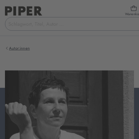
Warenko
Suchbegriff
eingeben
Autor:innen