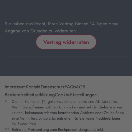
neuem
Tab
Sie haben das Recht, Ihren Vertrag binnen 14 Tagen ohne
Angabe von Gründen zu widerrufen.
Vertrag widerrufen
Impressum
Kontakt
Datenschutz
FAQs
AGB
Barrierefreiheitserklärung
Cookie-Einstellungen
*
Die mit Sternchen (*) gekennzeichneten Links sind Affiliate-Links.
Wenn Sie auf einen solchen Link klicken und auf der Zielseite etwas
kaufen, bekommen wir vom betreffenden Anbieter oder Online-Shop
eine Vermittlerprovision. Es entstehen für Sie keine Nachteile beim
Kauf oder Preis.
**
Befristete Preissenkung zum Buchpreisbindungspreis inkl.