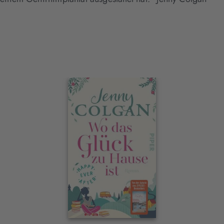
Interaktives
Slider-
Element