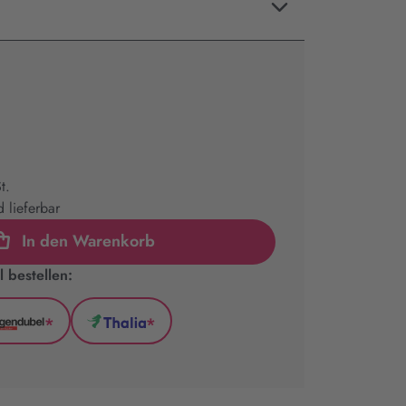
t.
 lieferbar
In den Warenkorb
 bestellen:
*
*
l
Hugendubel
Thalia
(wird
(wird
in
in
neuem
neuem