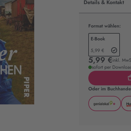
Details & Kontakt
Format wählen:
E-Book
5,99 €
5,99 €
inkl. MwS
sofort per Download
Oder im Buchhandel
*
GenialLoka
(wird
in
neuem