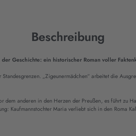
Tab
geöffnet)
Beschreibung
 der Geschichte: ein historischer Roman voller Fakt
 nur Standesgrenzen. „Zigeunermädchen“ arbeitet die Ausg
or dem anderen in den Herzen der Preußen, es führt zu Ha
nung: Kaufmannstochter Maria verliebt sich in den Roma Ka