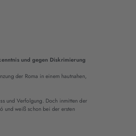
Tab
Tab
geöffnet)
geöffnet)
enkenntnis und gegen Diskrimierung
renzung der Roma in einem hautnahen,
ss und Verfolgung. Doch inmitten der
ló und weiß schon bei der ersten