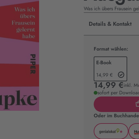
Was ich übers Frausein ge
Details & Kontakt
Format wählen:
E-Book
14,99 €
14,99 €
inkl. M
sofort per Download
Oder im Buchhandel
*
GenialLoka