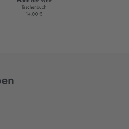
Mann der Welt
Weiblich.
Taschenbuch
Hardcover
14,00 €
22,00 €
ben