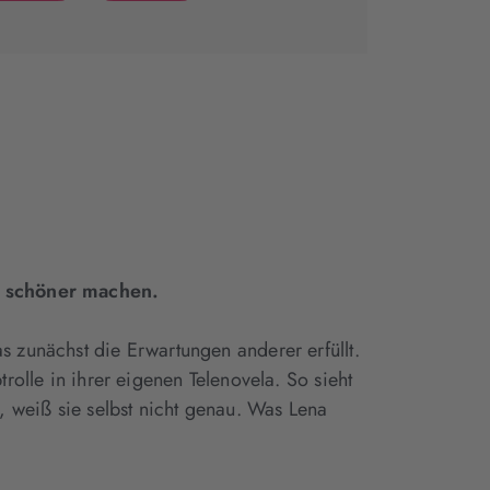
(wird
(wird
in
in
neuem
neuem
Tab
Tab
geöffnet)
geöffnet)
 schöner machen.
s zunächst die Erwartungen anderer erfüllt.
rolle in ihrer eigenen Telenovela. So sieht
 weiß sie selbst nicht genau. Was Lena