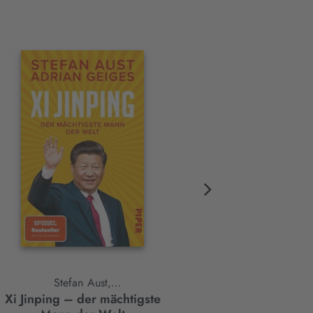
Stefan Aust,
Natasha A. Kelly
Xi Jinping – der mächtigste
Schwarz. Deutsch.
Adrian Geiges