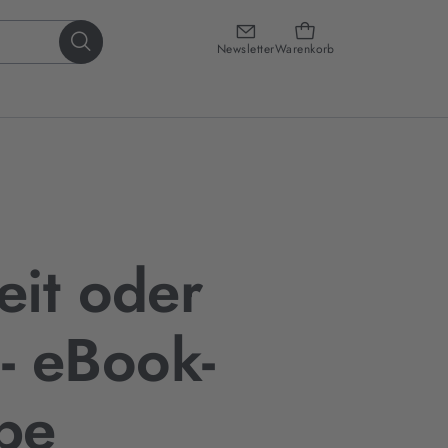
Newsletter
Warenkorb
it oder
 - eBook-
be