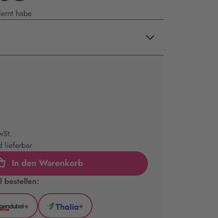
lernt habe
wSt.
 lieferbar
In den Warenkorb
 bestellen:
*
*
l
Hugendubel
Thalia