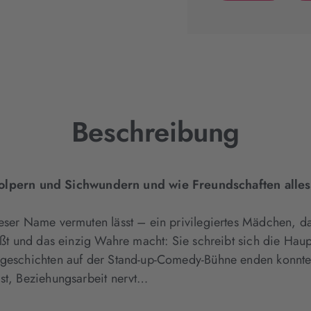
(wird
in
neuem
Tab
geöffnet)
Beschreibung
lpern und Sichwundern und wie Freundschaften alles
eser Name vermuten lässt – ein privilegiertes Mädchen, da
ißt und das einzig Wahre macht: Sie schreibt sich die Haupt
ngeschichten auf der Stand-up-Comedy-Bühne enden konnte,
ist, Beziehungsarbeit nervt…