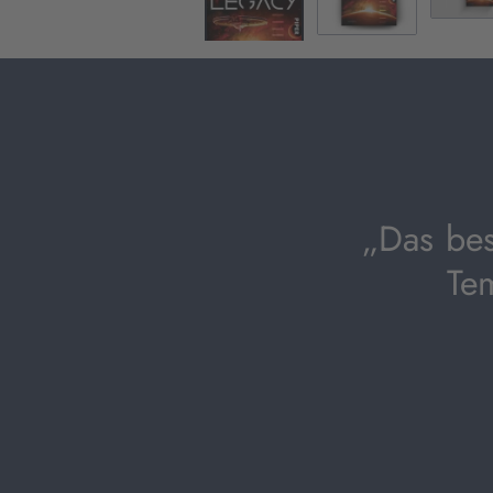
„Das bes
Te