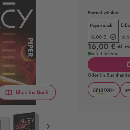
Format wählen:
E-B
Paperback
16,00 €
12,9
16,00 €
inkl. M
sofort lieferbar
Oder im Buchhandel
*
Blick ins Buch
Amazon
(wird
in
neuem
Tab
geöffnet)