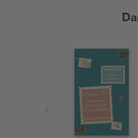
Da
Interaktives
Slider-
Element